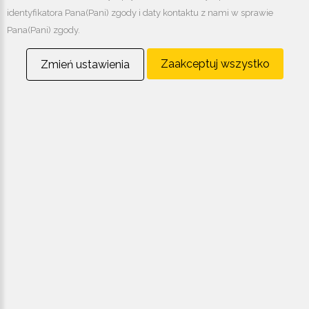
identyfikatora Pana(Pani) zgody i daty kontaktu z nami w sprawie
Pana(Pani) zgody.
Zaakceptuj wszystko
Zmień ustawienia
KLIMATYZACJA
OGRZEWANIE
POWIETRZEM