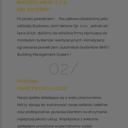
BUDOREX-AIR SP. Z O.O.
KIM JESTEŚMY?
Po prostu powietrzem... Początkowo działaliśmy jako
oddziały Budorexu Joint Venture Sp. z o.o. , jednak od
lipca 2013r. staliśmy się odrębną firmą zajmującą się
montażem systemów wentylacyjnych, klimatyzacji,
ogrzewania powietrzem, automatyki budynków BMS (
Building Management System )
PERSONEL
FIRMĘ TWORZĄ LUDZIE
Nasza spółka składająca się z wielu pracowników,
którzy starają się wykonywać swoje zadania rzetelnie
oraz profesjonalnie, pozwala klientom na otrzymanie
najlepszej jakości usług. Współpraca z wieloma
zakładami umożliwia wszechstronny wybór