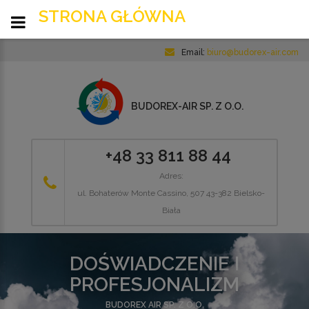
STRONA GŁÓWNA
Email:
biuro@budorex-air.com
BUDOREX-AIR SP. Z O.O.
+48 33 811 88 44
Adres:
ul. Bohaterów Monte Cassino, 507 43-382 Bielsko-
Biała
DOŚWIADCZENIE I
PROFESJONALIZM
BUDOREX AIR SP. Z O.O.