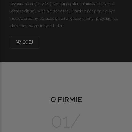
wykonane projekty. Wyczerpującą ofertę możesz otrzymać
jeszcze dzisiaj, więc nie trać czasu. Każdy z nas pragnie być
niepowtarzalny, pokazać się z najlepszej strony i przyciągnąć
do siebie uwagę innych ludzi..
WIĘCEJ
O FIRMIE