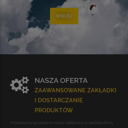
WIĘCEJ
NASZA OFERTA
ZAAWANSOWANE ZAKŁADKI
I DOSTARCZANIE
PRODUKTÓW
Prowadzimy sprzedaż hurtową i detaliczną w siedzibie firmy