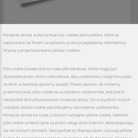
Niniejsza strona wykorzystuje tzw. ciasteczka (cookies), które są
zapisywane na Twoim urządzeniu przez przeglądarkę internetową.
Więcej o przechowywaniu plików cookies.
Pliki cookie (ciasteczka) to małe pliki tekstowe, które mogą być
stosowane przez strony internetowe, aby użytkownicy mogli korzystać
HURTOWNIA WENTYLACJI I
ze stron w bardziej sprawny sposób. Prawo stanowi, że możemy
KLIMATYZACJI
przechowywać pliki cookie na urządzeniu użytkownika, jeśli jest to
niezbędne do funkcjonowania niniejszej strony. Do wszystkich innych
UL. BOHATERÓW MONTE CASSINO 507
rodzajów plików cookie potrzebujemy zezwolenia użytkownika.
43-382 BIELSKO-BIAŁA
Niniejsza strona korzysta z różnych rodzajów plików cookie. Niektóre
.
KONTAKT
pliki cookie umieszczane są przez usługi stron trzecich, które pojawiają
biuro@budorex-air.com
się na naszych stronach. Nasi partnerzy zbierają dane i używają plików