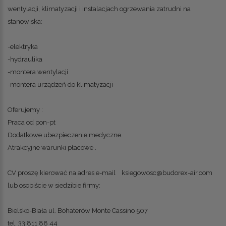
wentylacji, klimatyzacji i instalacjach ogrzewania zatrudni na
stanowiska:
-elektryka
-hydraulika
-montera wentylacji
-montera urządzeń do klimatyzacji
Oferujemy :
Praca od pon-pt
Dodatkowe ubezpieczenie medyczne.
Atrakcyjne warunki płacowe .
CV proszę kierować na adres e-mail
ksiegowosc@budorex-air.com
lub osobiście w siedzibie firmy:
Bielsko-Biała ul. Bohaterów Monte Cassino 507
tel. 33 811 88 44