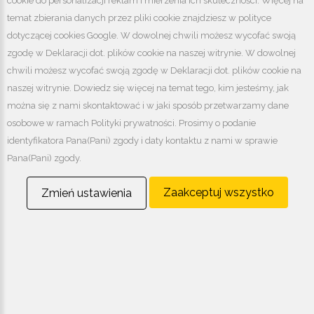
Tel:
+48 33 811 88 44
cookie do personalizacji reklam i mierzenia ich skuteczności. Więcej na
Fax:
+48 33 810 15 18
temat zbierania danych przez pliki cookie znajdziesz w polityce
dotyczącej cookies Google. W dowolnej chwili możesz wycofać swoją
zgodę w Deklaracji dot. plików cookie na naszej witrynie. W dowolnej
chwili możesz wycofać swoją zgodę w Deklaracji dot. plików cookie na
naszej witrynie. Dowiedz się więcej na temat tego, kim jesteśmy, jak
można się z nami skontaktować i w jaki sposób przetwarzamy dane
osobowe w ramach Polityki prywatności. Prosimy o podanie
identyfikatora Pana(Pani) zgody i daty kontaktu z nami w sprawie
Pana(Pani) zgody.
Zaakceptuj wszystko
Zmień ustawienia