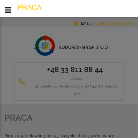
PRACA
Email:
biuro@budorex-air.com
BUDOREX-AIR SP. Z O.O.
+48 33 811 88 44
Adres:
ul. Bohaterów Monte Cassino, 507 43-382 Bielsko-
Biała
PRACA
Firma o ugruntowanej pozycji na rynku działająca w branży